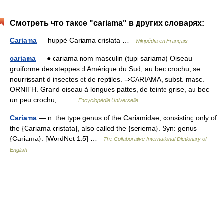
Смотреть что такое "cariama" в других словарях:
Cariama
— huppé Cariama cristata …
Wikipédia en Français
cariama
— ● cariama nom masculin (tupi sariama) Oiseau
gruiforme des steppes d Amérique du Sud, au bec crochu, se
nourrissant d insectes et de reptiles. ⇒CARIAMA, subst. masc.
ORNITH. Grand oiseau à longues pattes, de teinte grise, au bec
un peu crochu,… …
Encyclopédie Universelle
Cariama
— n. the type genus of the Cariamidae, consisting only of
the {Cariama cristata}, also called the {seriema}. Syn: genus
{Cariama}. [WordNet 1.5] …
The Collaborative International Dictionary of
English