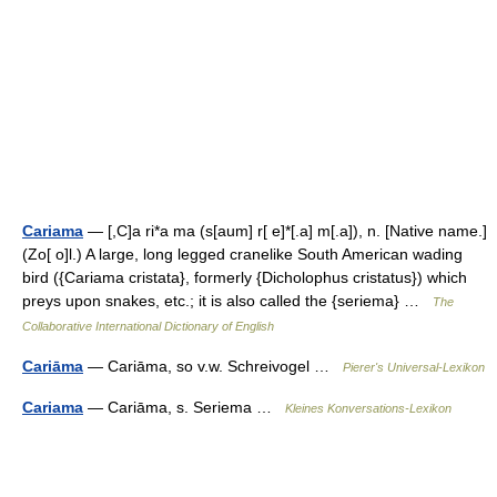
Cariama
— [,C]a ri*a ma (s[aum] r[ e]*[.a] m[.a]), n. [Native name.]
(Zo[ o]l.) A large, long legged cranelike South American wading
bird ({Cariama cristata}, formerly {Dicholophus cristatus}) which
preys upon snakes, etc.; it is also called the {seriema} …
The
Collaborative International Dictionary of English
Cariāma
— Cariāma, so v.w. Schreivogel …
Pierer's Universal-Lexikon
Cariama
— Cariāma, s. Seriema …
Kleines Konversations-Lexikon