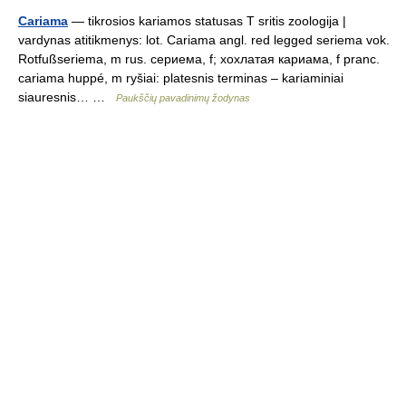
Cariama
— tikrosios kariamos statusas T sritis zoologija |
vardynas atitikmenys: lot. Cariama angl. red legged seriema vok.
Rotfußseriema, m rus. сериема, f; хохлатая кариама, f pranc.
cariama huppé, m ryšiai: platesnis terminas – kariaminiai
siauresnis… …
Paukščių pavadinimų žodynas