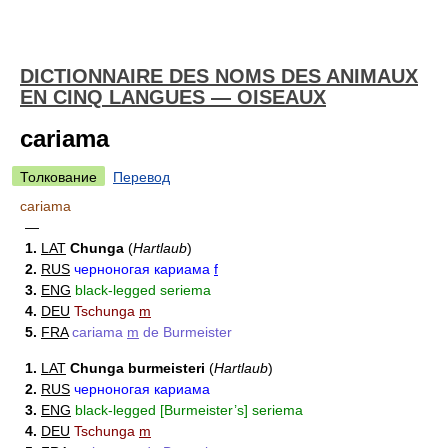
DICTIONNAIRE DES NOMS DES ANIMAUX
EN CINQ LANGUES — OISEAUX
cariama
Толкование
Перевод
cariama
—
1.
LAT
Chunga
(
Hartlaub
)
2.
RUS
черноногая кариама
f
3.
ENG
black-legged seriema
4.
DEU
Tschunga
m
5.
FRA
cariama
m
de Burmeister
1.
LAT
Chunga burmeisteri
(
Hartlaub
)
2.
RUS
черноногая кариама
3.
ENG
black-legged [Burmeister’s] seriema
4.
DEU
Tschunga
m