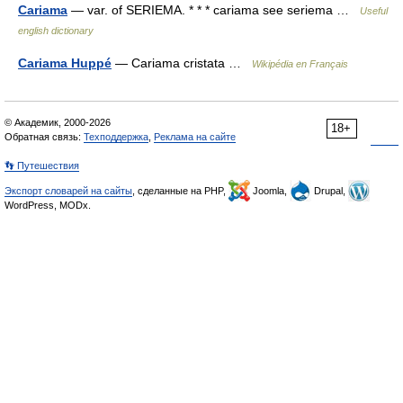
Cariama
— var. of SERIEMA. * * * cariama see seriema …
Useful
english dictionary
Cariama Huppé
— Cariama cristata …
Wikipédia en Français
© Академик, 2000-2026
18+
Обратная связь:
Техподдержка
,
Реклама на сайте
👣 Путешествия
Экспорт словарей на сайты
, сделанные на PHP,
Joomla,
Drupal,
WordPress, MODx.