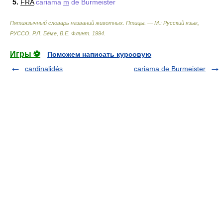
5.
FRA
cariama
m
de Burmeister
Пятиязычный словарь названий животных. Птицы. — М.: Русский язык,
РУССО
.
Р.Л. Бёме, В.Е. Флинт
.
1994
.
Игры ⚽
Поможем написать курсовую
cardinalidés
cariama de Burmeister