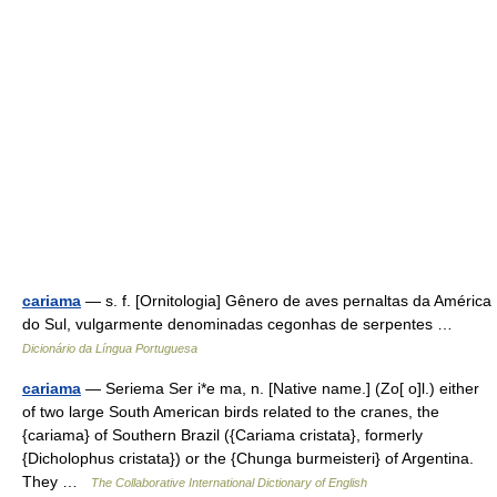
cariama
— s. f. [Ornitologia] Gênero de aves pernaltas da América
do Sul, vulgarmente denominadas cegonhas de serpentes …
Dicionário da Língua Portuguesa
cariama
— Seriema Ser i*e ma, n. [Native name.] (Zo[ o]l.) either
of two large South American birds related to the cranes, the
{cariama} of Southern Brazil ({Cariama cristata}, formerly
{Dicholophus cristata}) or the {Chunga burmeisteri} of Argentina.
They …
The Collaborative International Dictionary of English